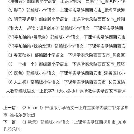
《用拼音》部编版小学语文一上课堂实录广西南宁市_青秀区刘潞
嘉
《5 影子》部编版小学语文一上课堂实录陕西西安市_雁塔区武迎
《9 明天要远足》部编版小学语文一上课堂实录陕西西安市_莲湖
区
《和大人一起读：谁和谁好》部编版小学语文一下课堂实录陕西
西安市
《识字加油站+展示台》部编版小学语文一下课堂实录陕西西安市
_阎
《识字加油站+我的发现》部编版小学语文一下课堂实录陕西西安
市_
《1 春夏秋冬》部编版小学语文一下课堂实录陕西西安市_阎良区
贾
《3 一个接一个》部编版小学语文一下课堂实录陕西西安市_雁塔
区
《9 夜色》部编版小学语文一下课堂实录陕西西安市_灞桥区张小
翔
《8 人之初》部编版小学语文一下课堂实录陕西西安市_长安区姚
春
人教部编版语文一上识字7《大小多少》课堂教学实录西安市赛课
上一篇：
《3 b p m f》部编版小学语文一上课堂实录内蒙古鄂尔多斯
市_准格尔旗段烈
下一篇：
《1 秋天》部编版小学语文一上课堂实录江西抚州市_东乡
县邓乐琪