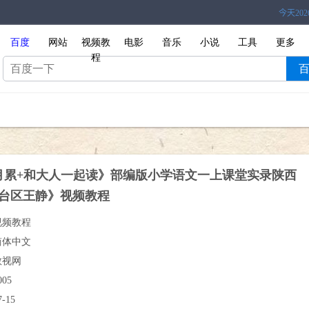
百度
网站
视频教
电影
音乐
小说
工具
更多
程
月累+和大人一起读》部编版小学语文一上课堂实录陕西
汉台区王静》视频教程
视频教程
简体中文
教视网
005
7-15