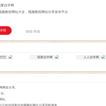
我要自学网
视频教程网站大全，视频教程网站分享发布平台
详情
报错/举报
巴巴
我要自学网
人人自学网
网网友分享。
平台。
网站。
站只提供我要自学网网站网址分享导航服务。