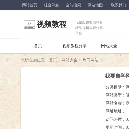
网站首页
综合导航
全能搜索
网站地图
联系我们
视频教程
视频教程资源导航
精品视频教程分享
平台
首页
视频教程分享
网站大全
您所在的位置：
首页
>
网站大全
>
热门网站
我要自学
分类目录 :
网站类型 :
网站名称 :
网址地址 :
访问热度 :
3
更新时间 :
0